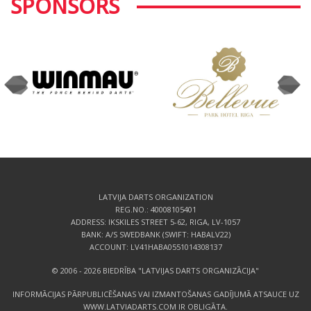
SPONSORS
LATVIJA DARTS ORGANIZATION
REG.NO.: 40008105401
ADDRESS: IKSKILES STREET 5-62, RIGA, LV-1057
BANK: A/S SWEDBANK (SWIFT: HABALV22)
ACCOUNT: LV41HABA0551014308137
© 2006 - 2026 BIEDRĪBA "LATVIJAS DARTS ORGANIZĀCIJA"
INFORMĀCIJAS PĀRPUBLICĒŠANAS VAI IZMANTOŠANAS GADĪJUMĀ ATSAUCE UZ
WWW.LATVIADARTS.COM IR OBLIGĀTA.