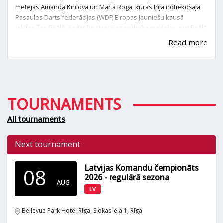
metējas Amanda Kirilova un Marta Roga, kuras Īrijā notiekošajā
Pasaules Darts federācijas (WDF) Eiropas Jauniešu kausā
iekļuvušas finālā, nodrošinot vismaz sudraba medaļas, pusfinālā
pārspējot Turciju, kuras sastāvā spēlēja pasaules čempione.
Read more
TOURNAMENTS
All tournaments
Next tournament
Latvijas Komandu čempionāts
08
2026 - regulārā sezona
AUG
LV
Bellevue Park Hotel Riga, Slokas iela 1, Rīga