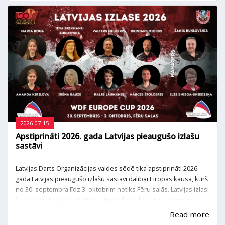
sacensībās spraigā duelī uzvaru svinēja Endijs Jānis Čampers,
pārspējot finālā čempionu Ernestu Verneru, bet 1.dīvīzjā pirmo
vietu ieguva Kārlis Kandavnieks.
2026-07-15
Apstiprināti 2026. gada Latvijas pieaugušo izlašu
sastāvi
Latvijas Darts Organizācijas valdes sēdē tika apstiprināti 2026.
gada Latvijas pieaugušo izlašu sastāvi dalībai Eiropas kausā, kurš
no 30. septembra līdz 3. oktobrim notiks Fēru salās. Latvijas izlasi
šogad pārstāvēs Marta Roga, Amanda Kirilova, Ieva Brikmane-
Buklovska, Irēna Bauze, Valters Melderis, Kristaps Mickus, Ralfs
Read more
Laumanis un Mārcis Štolceris. Kopā ar izlasi dosies tās