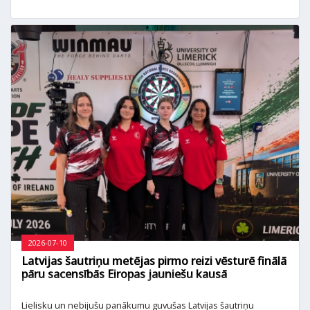
mešanā pāru sacensībās. Savukārt Roga individuālajās
sacensībās ar izcīnīto bronzu nodrošināja Latvijai otro medaļu
šajā kausā un trešo vēsturē, jo pirms diviem gadiem pati izcīnīja
bronzu.
2026-07-10
Latvijas šautriņu metējas pirmo reizi vēsturē finālā
pāru sacensībās Eiropas jauniešu kausā
Lielisku un nebijušu panākumu guvušas Latvijas šautriņu