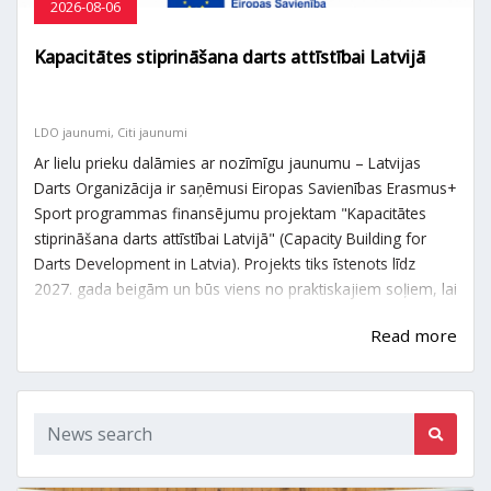
2026-08-06
Kapacitātes stiprināšana darts attīstībai Latvijā
LDO jaunumi, Citi jaunumi
Ar lielu prieku dalāmies ar nozīmīgu jaunumu – Latvijas
Darts Organizācija ir saņēmusi Eiropas Savienības Erasmus+
Sport programmas finansējumu projektam "Kapacitātes
stiprināšana darts attīstībai Latvijā" (Capacity Building for
Darts Development in Latvia). Projekts tiks īstenots līdz
2027. gada beigām un būs viens no praktiskajiem soļiem, lai
īstenotu Latvijas šautriņu mešanas sporta veida attīstības
Read more
programmu 2025.–2030. gadam.