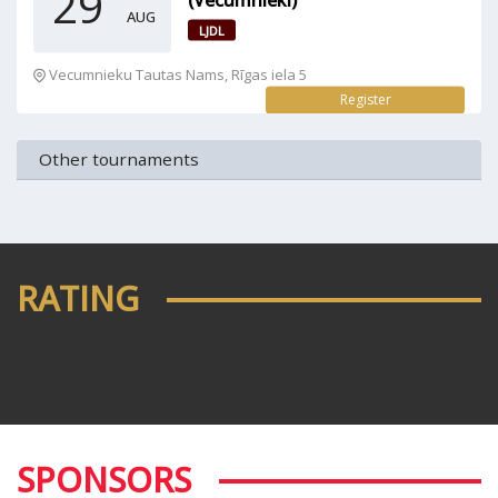
29
AUG
LJDL
Vecumnieku Tautas Nams, Rīgas iela 5
Register
Other tournaments
RATING
SPONSORS