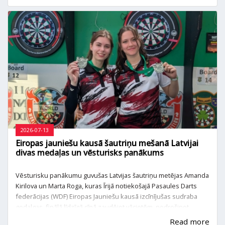
menedžeri Žanis Buklovskis un Ilze Sniega-Sniedziņa.
2026-07-13
Eiropas jauniešu kausā šautriņu mešanā Latvijai
divas medaļas un vēsturisks panākums
Vēsturisku panākumu guvušas Latvijas šautriņu metējas Amanda
Kirilova un Marta Roga, kuras Īrijā notiekošajā Pasaules Darts
federācijas (WDF) Eiropas Jauniešu kausā izcīnījušas sudraba
godalgas, finālā līdzīgā cīņā zaudējot vācietēm, nodrošinot
Latvijas vēsturē pirmo medaļu Eiropas Jauniešu kausā šautriņu
Read more