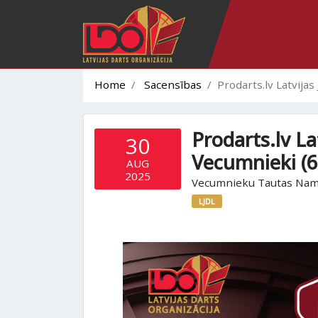
Home
Sacensības
Prodarts.lv Latvija
Prodarts.lv La
30
Vecumnieki (6
AUG
2025
Vecumnieku Tautas Nams,
LJDL