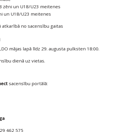
U18 zēni un U18/U23 meitenes
̄ni un U18/U23 meitenes
ēti atkarībā no sacensību gaitas
m
DO mājas lapā līdz 29. augusta pulksten 18:00.
nsību dienā uz vietas.
nect
sacensību portālā:
ga
 29 462 575