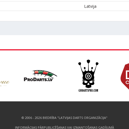
Latvija
© 2006 - 2026 BIEDRĪBA "LATVIJAS DARTS ORGANIZĀCIJA"
INFORMĀCIJAS PĀRPUBLICĒŠANAS VAI IZMANTOŠANAS GADĪJUMĀ