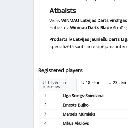
Atbalsts
Visas
WINMAU Latvijas Darts virslīgas
notiek uz
Winmau Darts Blade 6
mērķ
Prodarts.lv Latvijas Jauniešu Darts Līg
specializētā šautriņu ekipējuma inter
Registered players
U-14 zēni un
U-18 zēni
U-23 zēni
meitenes
1
Līga Sniegs-Sniedziņa
2
Ernests Buļko
3
Marsels Mūrnieks
4
Mikus Akūlovs