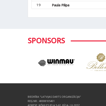
19
Paula Pilipa
SPONSORS
BIEDRĪBA "LATVIJAS DARTS ORGANIZĀCIJA"
REĢ.NR.: 40008105401
ADRESE: IKŠĶILES IELA 5-62, RĪGA, LV-1057