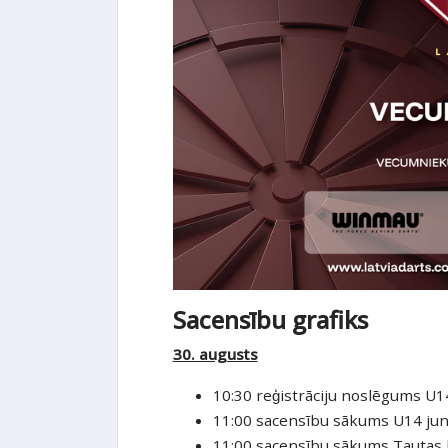
Sacensību grafiks
30. augusts
10:30 reģistrāciju noslēgums U1
11:00 sacensību sākums U14 jun
11:00 sacensību sākums Tautas k