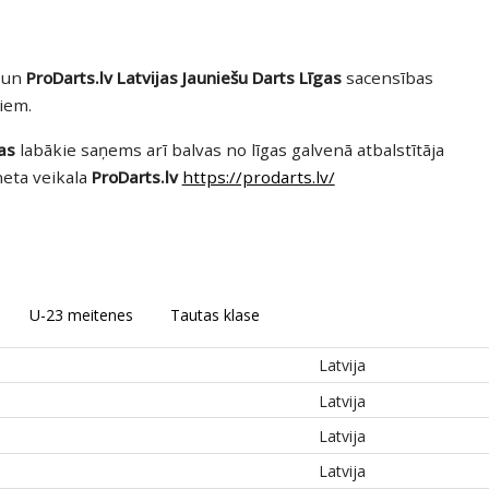
un
ProDarts.lv Latvijas Jauniešu Darts Līgas
sacensības
iem.
as
labākie saņems arī balvas no līgas galvenā atbalstītāja
neta veikala
ProDarts.lv
https://prodarts.lv/
U-23 meitenes
Tautas klase
Latvija
Latvija
Latvija
Latvija