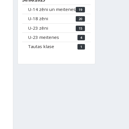
U-14 zēni un meitenes
19
U-18 zēni
20
U-23 zēni
15
U-23 meitenes
4
Tautas klase
1