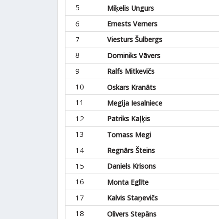
5
Miķelis Ungurs
6
Ernests Verners
7
Viesturs Šulbergs
8
Dominiks Vāvers
9
Ralfs Mitkevičs
10
Oskars Kranāts
11
Megija Iesalniece
12
Patriks Kaļķis
13
Tomass Megi
14
Regnārs Šteins
15
Daniels Krisons
16
Monta Eglīte
17
Kalvis Staņevičs
18
Olivers Stepāns