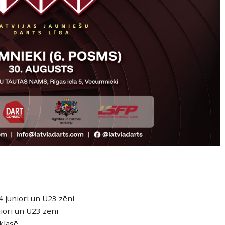
4 juniori un U23 zēni
iori un U23 zēni
lasē