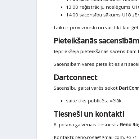
13:00 reģistrāciju noslēgums 
14:00 sacensību sākums U18 ze
Laiki ir provizoriski un var tikt koriģ
Pieteikšanās sacensībā
Iepriekšēja pieteikšanās sacensībām L
Sacensībām varēs pieteikties arī sace
Dartconnect
Sacensību gaitai varēs sekot
DartCon
saite tiks publicēta vēlāk
Tiesneši un kontakti
6. posma galvenais tiesnesis:
Reno Ro
Kontakti:
reno.roga@gmail.com
, +371