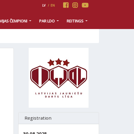
LV
/
EN
VIJAS ČEMPIONI
PAR LDO
REITINGS
Registration
30.08.2025