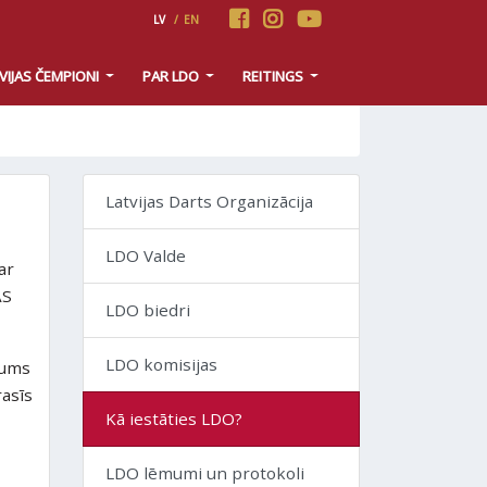
LV
/
EN
VIJAS ČEMPIONI
PAR LDO
REITINGS
Latvijas Darts Organizācija
LDO Valde
ar
ĀS
LDO biedri
LDO komisijas
gums
asīs
Kā iestāties LDO?
LDO lēmumi un protokoli