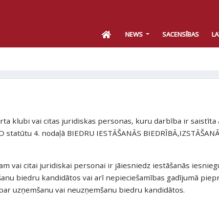
NEWS
SACENSĪBAS
LA
rta klubi vai citas juridiskas personas, kuru darbība ir saistīta 
 LDO statūtu 4. nodaļā BIEDRU IESTĀŠANĀS BIEDRĪBĀ,IZSTĀŠAN
am vai citai juridiskai personai ir jāiesniedz iestāšanās iesnie
nu biedru kandidātos vai arī nepieciešamības gadījumā piepr
u par uzņemšanu vai neuzņemšanu biedru kandidātos.